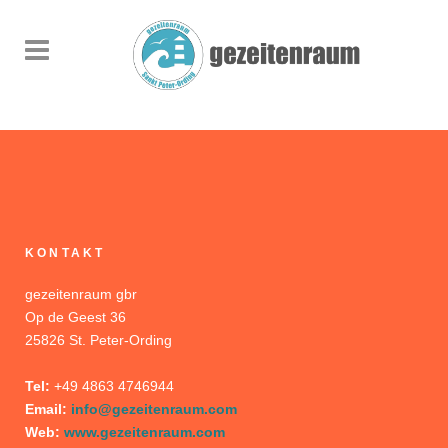
KONTAKT
gezeitenraum gbr
Op de Geest 36
25826 St. Peter-Ording
Tel:
+49 4863 4746944
Email:
info@gezeitenraum.com
Web:
www.gezeitenraum.com