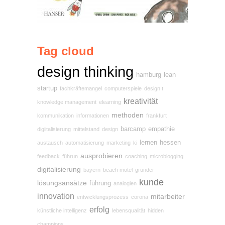
Tag cloud
design thinking
hamburg
lean
startup
fachkräftemangel
computerspiele
design t
kreativität
knowledge management
elearning
methoden
kommunikation
informationen
frankfurt
barcamp
empathie
digiitalisierung
mittelstand
design
lernen
hessen
austausch
automatisierung
marketing
ki
ausprobieren
feedback
führun
coaching
microblogging
digitalisierung
bayern
beach motel
gründer
kunde
lösungsansätze
führung
analogien
innovation
mitarbeiter
entwicklungsprozess
corona
erfolg
künstliche intelligenz
lebensqualität
hidden
champions