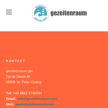
KONTAKT
gezeitenraum gbr
Op de Geest 36
25826 St. Peter-Ording
Tel:
+49 4863 4746944
Email:
info@gezeitenraum.com
Web:
www.gezeitenraum.com