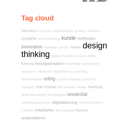
Tag cloud
barcamp
ki
bayern
computerspiele
gründer
feedback
kunde
methoden
empathie
automatisierung
design
innovation
lernen
analogien
design t
thinking
hidden champions
beach motel
lösungsansätze
führung
knowledge management
austausch
mittelstand
digiitalisierung
coaching
erfolg
kommunikation
corona
elearning
künstliche
lean startup
hamburg
intelligenz
informationen
design
kreativität
fachkräftemangel
microblogging
digitalisierung
entwicklungsprozess
marketing
führun
mitarbeiter
hessen
frankfurt
lebensqualität
ausprobieren