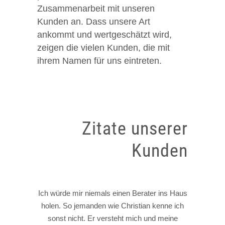
Zusammenarbeit mit unseren
Kunden an. Dass unsere Art
ankommt und wertgeschätzt wird,
zeigen die vielen Kunden, die mit
ihrem Namen für uns eintreten.
Zitate unserer
Kunden
Die Methode Design Thinking hat sich bei uns
Ich würde mir niemals einen Berater ins Haus
Mit eurer Art, den eingebrachten Ideen und
dem inspirierenden Format eurer Workshops
holen. So jemanden wie Christian kenne ich
durch die Arbeit mit gezeitenraum
steckt ihr andere an, noch professioneller zu
sonst nicht. Er versteht mich und meine
verselbständigt, fast viral ausgebreitet,