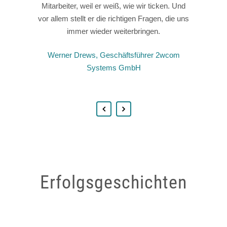
Mitarbeiter, weil er weiß, wie wir ticken. Und
Sichtweisen und Perspektiven im
agieren.
vor allem stellt er die richtigen Fragen, die uns
Unternehmen haben sich verändert und das
Oliver Bösch, Helm AG
ganze Unternehmen ist bunter und offener
immer wieder weiterbringen.
geworden.
Werner Drews, Geschäftsführer 2wcom
Dirk Wieland, Geschäftsführer MAC IT-
Systems GmbH
Solutions
Erfolgsgeschichten