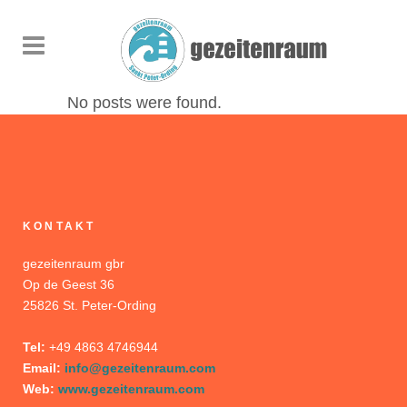
No posts were found.
KONTAKT
gezeitenraum gbr
Op de Geest 36
25826 St. Peter-Ording
Tel:
+49 4863 4746944
Email:
info@gezeitenraum.com
Web:
www.gezeitenraum.com