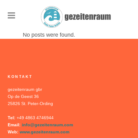
No posts were found.
KONTAKT
gezeitenraum gbr
Op de Geest 36
25826 St. Peter-Ording
Tel:
+49 4863 4746944
Email:
info@gezeitenraum.com
Web:
www.gezeitenraum.com