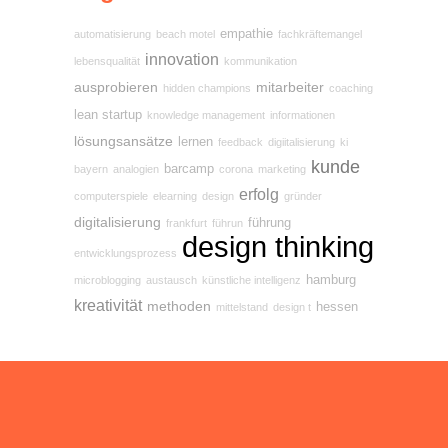
empathie
automatisierung
beach motel
fachkräftemangel
innovation
lebensqualität
kommunikation
ausprobieren
mitarbeiter
hidden champions
coaching
lean startup
knowledge management
informationen
lösungsansätze
lernen
feedback
digiitalisierung
ki
kunde
barcamp
bayern
analogien
corona
marketing
erfolg
computerspiele
elearning
design
gründer
digitalisierung
führung
frankfurt
führun
design thinking
entwicklungsprozess
hamburg
microblogging
austausch
künstliche intelligenz
kreativität
methoden
hessen
mittelstand
design t