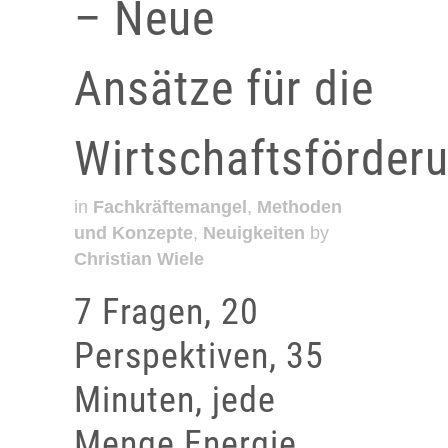
– Neue
Ansätze für die
Wirtschaftsförder
in
Fachkräftemangel
,
Methoden
und Konzepte
,
Neuigkeiten
by
Christian Wiele
7 Fragen, 20
Perspektiven, 35
Minuten, jede
Menge Energie