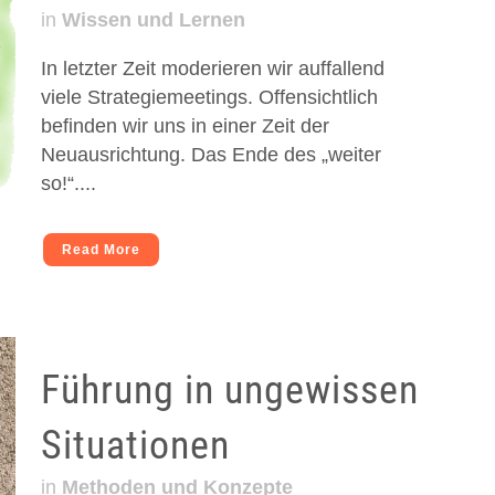
in
Wissen und Lernen
In letzter Zeit moderieren wir auffallend
viele Strategiemeetings. Offensichtlich
befinden wir uns in einer Zeit der
Neuausrichtung. Das Ende des „weiter
so!“....
Read More
Führung in ungewissen
Situationen
in
Methoden und Konzepte